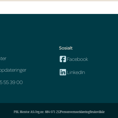
Sosialt
ter
Facebook
ppdateringer
LinkedIn
75 55 39 00
PBL Mentor AS.
Org.nr: 884 071 232
Personvernserklæring
Bruksvilkår