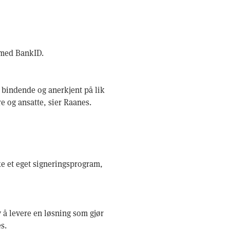
 med BankID.
 bindende og anerkjent på lik
re og ansatte, sier Raanes.
kke et eget signeringsprogram,
v å levere en løsning som gjør
s.