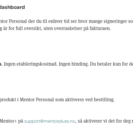
 dashboard
ntor Personal der du til enhver tid ser hvor mange signeringer s
g år for full oversikt, uten overraskelser på fakturaen.
a
. Ingen etableringskostnad. Ingen binding. Du betaler kun for de
gsprodukt i Mentor Personal som aktiveres ved bestilling.
i Mentor+ på
, så aktiverer vi det for de
support@mentorpluss.no