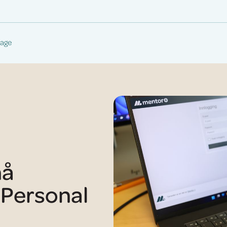
age
nå
r Personal