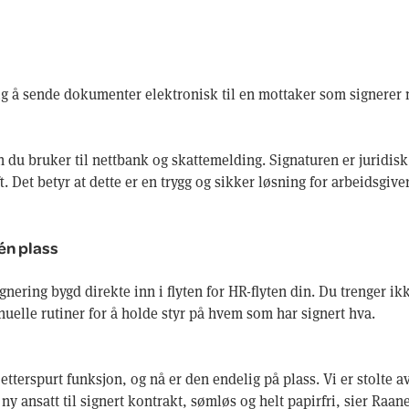
lig å sende dokumenter elektronisk til en mottaker som signerer
du bruker til nettbank og skattemelding. Signaturen er juridisk
t. Det betyr at dette er en trygg og sikker løsning for arbeidsgive
én plass
ignering bygd direkte inn i flyten for HR-flyten din. Du trenger i
nuelle rutiner for å holde styr på hvem som har signert hva.
 etterspurt funksjon, og nå er den endelig på plass. Vi er stolte a
v ny ansatt til signert kontrakt, sømløs og helt papirfri, sier Raane