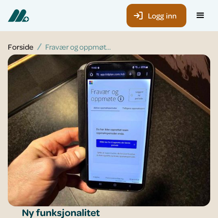
Logg inn
Forside
Fravær og oppmøte: ny funksjonalitet i Mentor Kidplan
Ny funksjonalitet