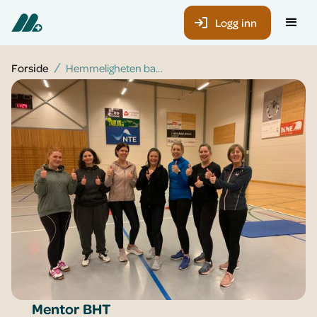
Logg inn
Forside
Hemmeligheten bak sykefravær på under én prosent
Mentor BHT