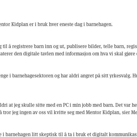
or Kidplan er i bruk hver eneste dag i barnehagen.
 til å registrere barn inn og ut, publisere bilder, telle barn, reg
daterer den digitale tavlen med informasjon om hva vi skal gjøre
nge i barnehagesektoren og har aldri angret på sitt yrkesvalg. H
aldri at jeg skulle sitte med en PC i min jobb med barn. Det var he
 tror jeg ingen av oss vil kvitte seg med Mentor Kidplan, sier M
tte i barnehagen litt skeptisk til å ta i bruk et digitalt kommunik