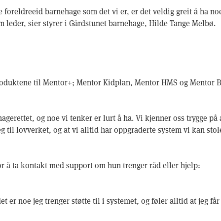
 foreldreeid barnehage som det vi er, er det veldig greit å ha n
 leder, sier styrer i Gårdstunet barnehage, Hilde Tange Melbø.
roduktene til Mentor+; Mentor Kidplan, Mentor HMS og Mentor 
gerettet, og noe vi tenker er lurt å ha. Vi kjenner oss trygge p
eg til lovverket, og at vi alltid har oppgraderte system vi kan sto
r å ta kontakt med support om hun trenger råd eller hjelp:
t er noe jeg trenger støtte til i systemet, og føler alltid at jeg får