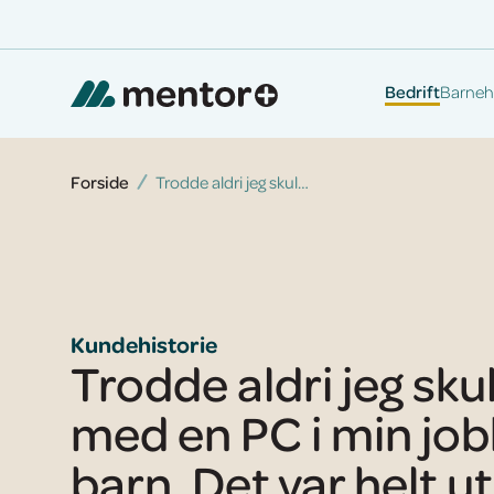
Bedrift
Barneh
Forside
Trodde aldri jeg skulle sitte med en PC i min jobb med barn. Det var helt utenkelig
Kundehistorie
Trodde aldri jeg skul
med en PC i min jo
barn. Det var helt u