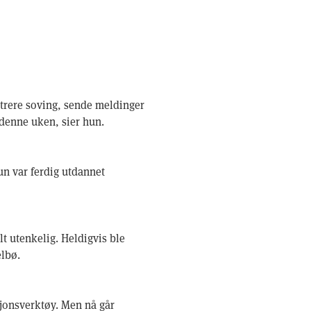
istrere soving, sende meldinger
 denne uken, sier hun.
un var ferdig utdannet
lt utenkelig. Heldigvis ble
elbø.
asjonsverktøy. Men nå går