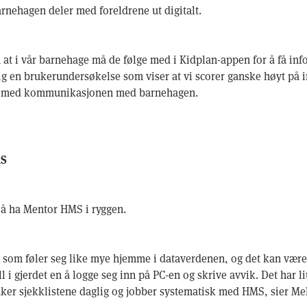
rnehagen deler med foreldrene ut digitalt.
 at i vår barnehage må de følge med i Kidplan-appen for å få inf
lig en brukerundersøkelse som viser at vi scorer ganske høyt på i
de med kommunikasjonen med barnehagen.
MS
 å ha Mentor HMS i ryggen.
te som føler seg like mye hjemme i dataverdenen, og det kan være 
ll i gjerdet en å logge seg inn på PC-en og skrive avvik. Det har li
ker sjekklistene daglig og jobber systematisk med HMS, sier Me