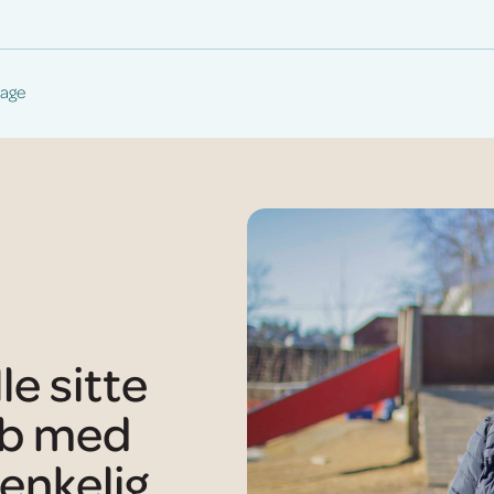
age
le sitte
bb med
tenkelig