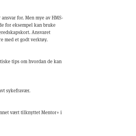
ar ansvar for. Men mye av HMS-
n de for eksempel kan bruke
beredskapskort. Ansvaret
re med et godt verktøy.
tiske tips om hvordan de kan
avt sykefravær.
annet vært tilknyttet Mentor+ i