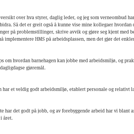
 oversikt over hva styrer, daglig leder, og jeg som verneombud h
al bidra. Så det er greit også å kunne vise mine kollegaer hvorda
inger på problemstillinger, skrive avvik og gjøre seg kjent med 
 må implementere HMS på arbeidsplassen, men det gjør det enkle
ps om hvordan barnehagen kan jobbe med arbeidsmiljø, og prak
 dagligdagse gjøremål.
 har et veldig godt arbeidsmiljø, etablert personale og relativt l
atte har det godt på jobb, og av forebyggende arbeid har vi blant 
i året.