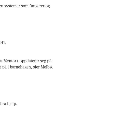
oen systemer som fungerer og
BHT.
å at Mentor+ oppdaterer seg på
le på i barnehagen, sier Melbø.
 bra hjelp.