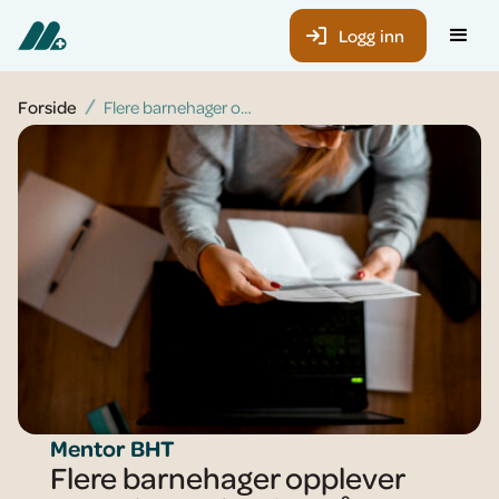
Logg inn
Forside
Flere barnehager opplever svært høy prisvekst på bedriftshelsetjenester: - Helt unødvendig
Mentor BHT
Flere barnehager opplever