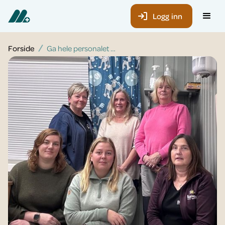
Logg inn
Forside
Ga hele personalet kurs om tankefeller og stress: – Veldig nyttig med felles kunnskap