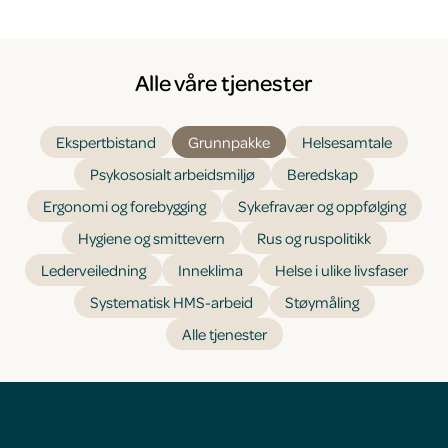
Alle våre tjenester
Ekspertbistand
Grunnpakke
Helsesamtale
Psykososialt arbeidsmiljø
Beredskap
Ergonomi og forebygging
Sykefravær og oppfølging
Hygiene og smittevern
Rus og ruspolitikk
Lederveiledning
Inneklima
Helse i ulike livsfaser
Systematisk HMS-arbeid
Støymåling
Alle tjenester