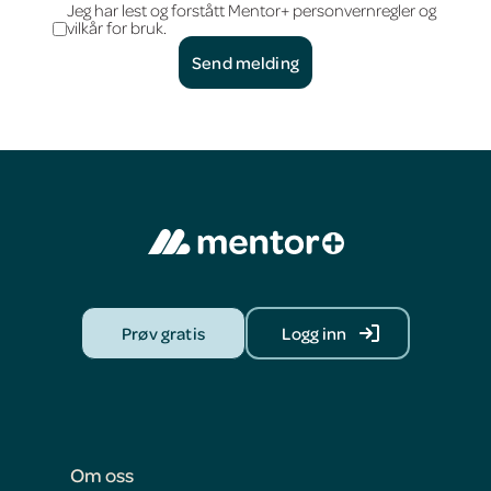
Jeg har lest og forstått Mentor+ personvernregler og
vilkår for bruk.
Prøv gratis
Logg inn
Om oss